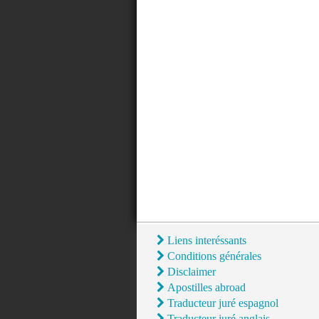
Liens interéssants
Conditions générales
Disclaimer
Apostilles abroad
Traducteur juré espagnol
Traducteur juré anglais