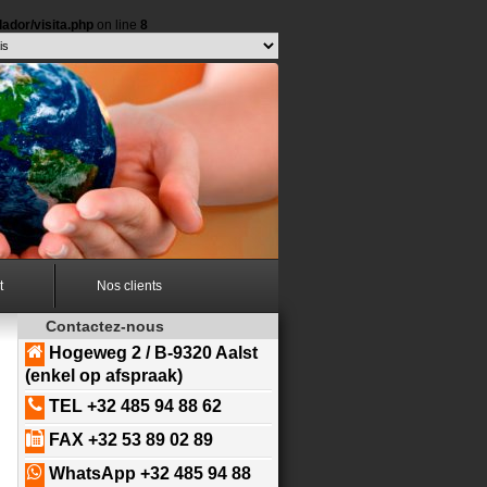
ador/visita.php
on line
8
t
Nos clients
Contactez-nous
Hogeweg 2 / B-9320 Aalst
(enkel op afspraak)
TEL +32 485 94 88 62
FAX +32 53 89 02 89
WhatsApp +32 485 94 88