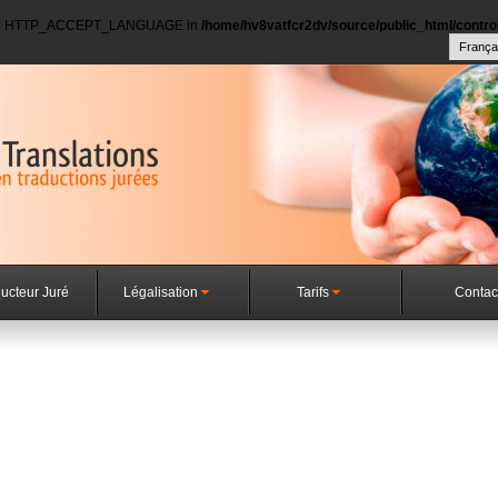
dex: HTTP_ACCEPT_LANGUAGE in
/home/hv8vatfcr2dv/source/public_html/control
ucteur Juré
Légalisation
Tarifs
Contac