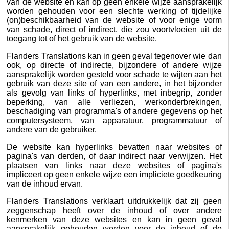
van de website en kan op geen enkele wijze aansprakelijk
worden gehouden voor een slechte werking of tijdelijke
(on)beschikbaarheid van de website of voor enige vorm
van schade, direct of indirect, die zou voortvloeien uit de
toegang tot of het gebruik van de website.
Flanders Translations kan in geen geval tegenover wie dan
ook, op directe of indirecte, bijzondere of andere wijze
aansprakelijk worden gesteld voor schade te wijten aan het
gebruik van deze site of van een andere, in het bijzonder
als gevolg van links of hyperlinks, met inbegrip, zonder
beperking, van alle verliezen, werkonderbrekingen,
beschadiging van programma's of andere gegevens op het
computersysteem, van apparatuur, programmatuur of
andere van de gebruiker.
De website kan hyperlinks bevatten naar websites of
pagina's van derden, of daar indirect naar verwijzen. Het
plaatsen van links naar deze websites of pagina's
impliceert op geen enkele wijze een impliciete goedkeuring
van de inhoud ervan.
Flanders Translations verklaart uitdrukkelijk dat zij geen
zeggenschap heeft over de inhoud of over andere
kenmerken van deze websites en kan in geen geval
aansprakelijk gehouden worden voor de inhoud of de