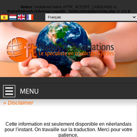
Notice
: Undefined index: HTTP_ACCEPT_LANGUAGE in
/home/hv8vatfcr2dv/source/public_html/controlador/visita.php
on line
8
» Disclaimer
Cette information est seulement disponible en néerlandais
pour l'instant. On travaille sur la traduction. Merci pour votre
patience.